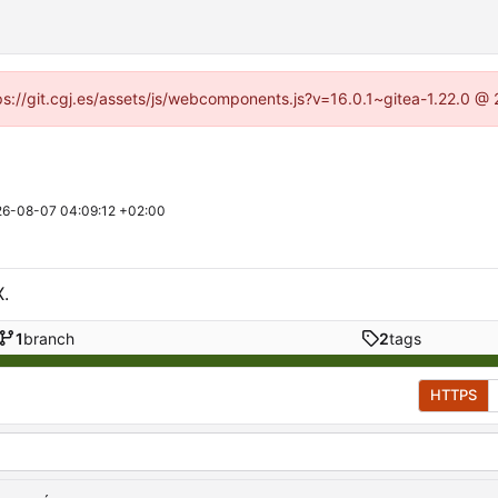
ttps://git.cgj.es/assets/js/webcomponents.js?v=16.0.1~gitea-1.22.0 @
6-08-07 04:09:12 +02:00
.
1
branch
2
tags
HTTPS