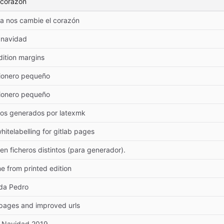
 corazón
a nos cambie el corazón
 navidad
dition margins
ionero pequeño
ionero pequeño
vos generados por latexmk
hitelabelling for gitlab pages
 en ficheros distintos (para generador).
 from printed edition
da Pedro
pages and improved urls
 Navidad 2019