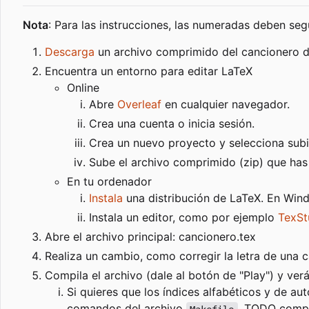
Nota
: Para las instrucciones, las numeradas deben se
Descarga
un archivo comprimido del cancionero 
Encuentra un entorno para editar LaTeX
Online
Abre
Overleaf
en cualquier navegador.
Crea una cuenta o inicia sesión.
Crea un nuevo proyecto y selecciona subir
Sube el archivo comprimido (zip) que ha
En tu ordenador
Instala
una distribución de LaTeX. En Wind
Instala un editor, como por ejemplo
TexSt
Abre el archivo principal: cancionero.tex
Realiza un cambio, como corregir la letra de una 
Compila el archivo (dale al botón de "Play") y ve
Si quieres que los índices alfabéticos y de au
comandos del archivo
. TODO compl