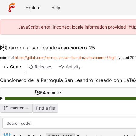
Explore
Help
JavaScript error: Incorrect locale information provided (h
parroquia-san-leandro
/
cancionero-25
mirror of
https://gitlab.com/parroquia-san-leandro/cancionero-25.git
synced
202
Code
Releases
Activity
Cancionero de la Parroquia San Leandro, creado con LaTeX
54
commits
Find a file
master
Repository files (latest commit first)
Filename
Latest commit message
Latest commit date