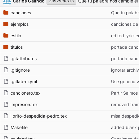
Carlos Galindo
Que tu palabra nos cambie el
2d929e0813
canciones
Que tu palabr
ejemplos
canciones de
estilo
edited lyric-e
titulos
portada canc
.gitattributes
portada canc
.gitignore
ignorar archi
.gitlab-ci.yml
Use generic w
cancionero.tex
Partir Salmos
impresion.tex
removed frame
librito-despedida-pedro.tex
misa despedi
Makefile
added blank 
navidad.tex
Canciones de