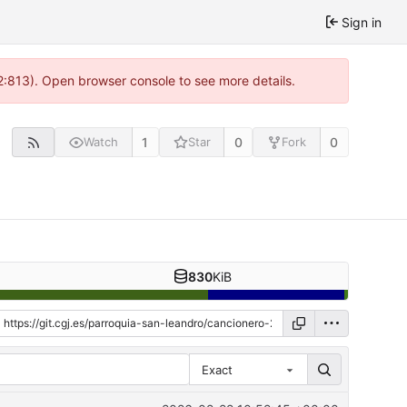
Sign in
 2:813). Open browser console to see more details.
1
0
0
Watch
Star
Fork
830
KiB
Exact