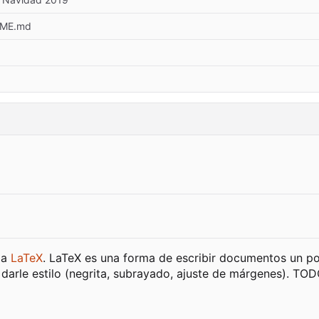
DME.md
ma
LaTeX
. LaTeX es una forma de escribir documentos un poc
darle estilo (negrita, subrayado, ajuste de márgenes). TO