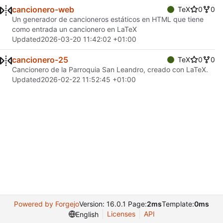
cancionero-web
TeX
0
0
Un generador de cancioneros estáticos en HTML que tiene
como entrada un cancionero en LaTeX
Updated
2026-03-20 11:42:02 +01:00
cancionero-25
TeX
0
0
Cancionero de la Parroquia San Leandro, creado con LaTeX.
Updated
2026-02-22 11:52:45 +01:00
Powered by Forgejo
Version: 16.0.1 Page:
2ms
Template:
0ms
Licenses
API
English